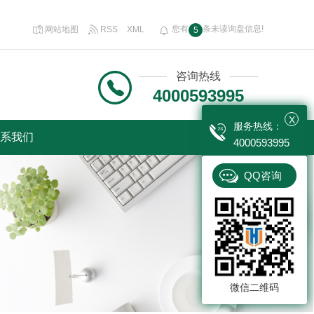
您有
条未读询盘信息!
网站地图
RSS
XML
5
咨询热线
4000593995
X
服务热线：
系我们
4000593995
QQ咨询
微信二维码