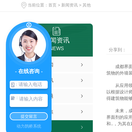
当前位置：
首页
>
新闻资讯
>
其他
新闻资讯
NEWS
分享到：
公司新闻
成都界
- 在线咨询 -
筑物的外墙
行业资讯
：
从应用
以根据设计
常见问题
：
得建筑物能
未来，
时事聚焦
提交留言
界面剂的应
和..，为其
动力鹊桥系统
其他